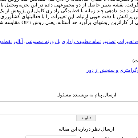
رفت. نقشه تغییر حاصل از دو مجموعه‏ی داده در این تجزیه‌وتحلیل با 
82.97 و 96.34 درصد را نشان دادند. داده‏ی چند زمانه با قطبیدگی راداری کامل این پژو
پراکنش با دقت خوبی ارتباط این تغییرات را با فعالیت‏های کشاورزی 
 از کاراترین روش‏های برآورد حد آستانه، یعنی روش
Otsu
مقایسه شد 
 تغییرات
،
تصاویر تمام قطبیده راداری با روزنه مصنوعی
،
آنالیز نقطه‌ی 
گرامتری و سنجش از دور
ارسال پیام به نویسنده مسئول
ارسال نظر درباره این مقاله