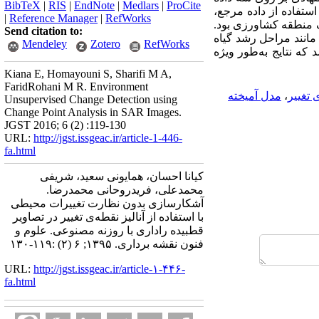
BibTeX
|
RIS
|
EndNote
|
Medlars
|
ProCite
استفاده از داده مرجع،
|
Reference Manager
|
RefWorks
هش از یک منطقه کشاورزی بود.
Send citation to:
مانند مراحل رشد گیاه
Mendeley
Zotero
RefWorks
که نتایج به‌طور ویژه
Kiana E, Homayouni S, Sharifi M A,
FaridRohani M R. Environment
‌‌تغییر
،
مدل آمیخته
Unsupervised Change Detection using
Change Point Analysis in SAR Images.
JGST 2016; 6 (2) :119-130
URL:
http://jgst.issgeac.ir/article-1-446-
fa.html
کیانا احسان، همایونی سعید، شریفی
محمدعلی، فریدروحانی محمدرضا.
آشکارسازی بدون نظارت تغییرات محیطی
با استفاده از آنالیز نقطه‏‌ی تغییر در تصاویر
قطبیده راداری با روزنه مصنوعی. علوم و
فنون نقشه برداری. ۱۳۹۵; ۶ (۲) :۱۱۹-۱۳۰
URL:
http://jgst.issgeac.ir/article-۱-۴۴۶-
fa.html