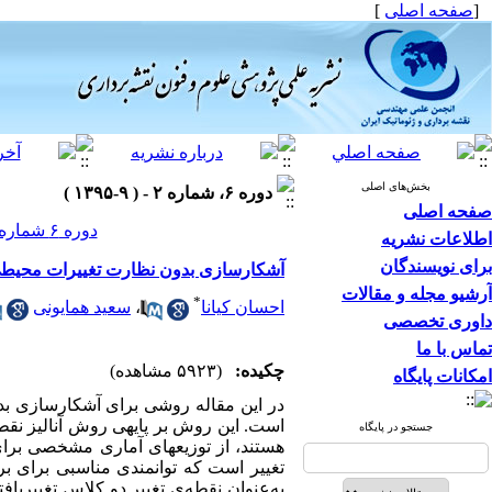
[
صفحه اصلی
]
بخش‌های اصلی
دوره ۶، شماره ۲ - ( ۹-۱۳۹۵ )
صفحه اصلی
دوره ۶ شماره ۲ صفحات ۱۳۰-۱۱۹
اطلاعات نشریه
برای نویسندگان
آشکارسازی بدون نظارت تغییرات محیطی با 
آرشیو مجله و مقالات
*
احسان کیانا
،
سعید همایونی
داوری تخصصی
تماس با ما
چکیده:
(۵۹۲۳ مشاهده)
امکانات پایگاه
در این مقاله روشی برای آشکارسازی بدو
است. این روش بر پایه‏ی روش آنالیز نقط
جستجو در پایگاه
هستند، از توزیع‏های آماری مشخصی برای
‌‌تغییر است که توانمندی مناسبی برای برآ
به‌عنوان نقطه‌ی ‌تغییر دو کلاس تغییریا