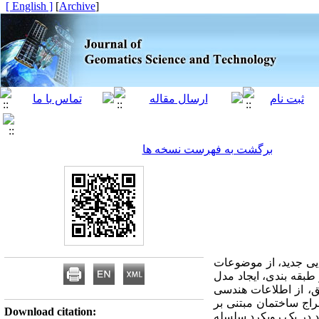
[ English ]
]
Archive
[
برگشت به فهرست نسخه ها
وایی جدید، از موضوعات
بقه­ بندی، ایجاد مدل
یق، از اطلاعات هندسی
راج ساختمان مبتنی بر
Download citation:
ند در یک رویکرد سلسله