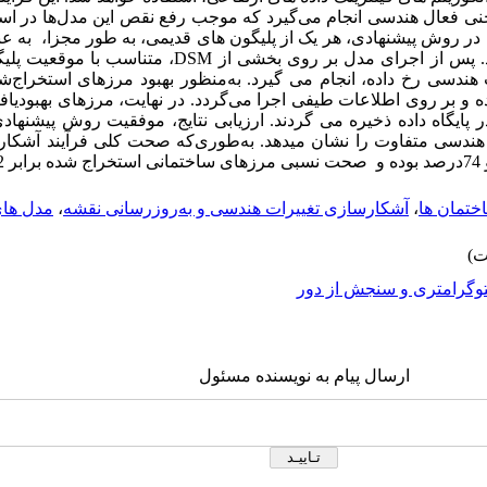
حنی فعال هندسی انجام می‌گیرد که موجب رفع نقص این مدل‌ها در است
ر روش پیشنهادی، هر یک از پلیگون­ های قدیمی، به طور مجزا، به­ عنو
مدل هندسی ناحیه‌مبنا معرفی می­ شوند. پس از اجرای مدل بر روی
زی تغییرات هندسی رخ داده، انجام می گیرد. به‌منظور بهبود مرزهای استخراج
 بر روی اطلاعات طیفی اجرا می‌گردد. در نهایت، مرزهای بهبودیافت
ر پایگاه داده ذخیره می­ گردند. ارزیابی نتایج، موفقیت روش پیشنه
 هندسی متفاوت را نشان می­دهد. به‌طوری‌که صحت کلی فرآیند آشکا
ختمان ها
،
آشکارسازی تغییرات هندسی و به‌روزرسانی نقشه
،
مدل های
وگرامتری و سنجش از دور
ارسال پیام به نویسنده مسئول