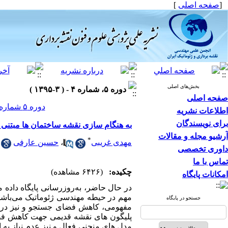
[
صفحه اصلی
]
بخش‌های اصلی
دوره ۵، شماره ۴ - ( ۳-۱۳۹۵ )
صفحه اصلی
دوره ۵ شماره ۴ صفحات ۲۲۵-۲۱۱
اطلاعات نشریه
برای نویسندگان
به هنگام سازی نقشه ساختمان ها مبتنی 
آرشیو مجله و مقالات
*
مهدی غریبی
،
حسین عارفی
داوری تخصصی
تماس با ما
چکیده:
(۶۴۲۶ مشاهده)
امکانات پایگاه
در حال حاضر، به‌روزرسانی پایگاه داده م
مهم در حیطه مهندسی ژئوماتیک می‌باشد. 
جستجو در پایگاه
مفهومی، کاهش فضای جستجو و نیز در برآ
پلیگون­ های نقشه قدیمی جهت کاهش فضای
مدل­ های منحنی فعال و نیز عدم نیاز به 