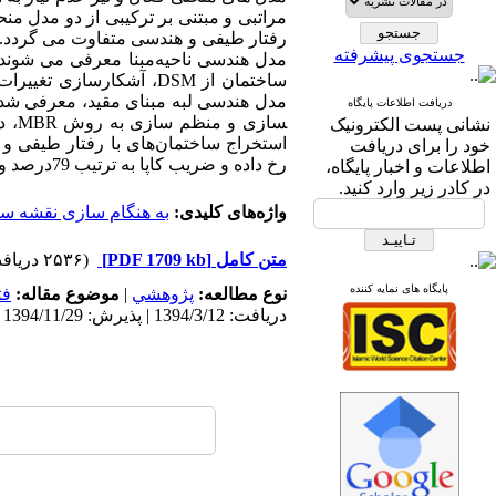
مراتبی و مبتنی بر ترکیبی از دو مدل من
رفتار طیفی و هندسی متفاوت می­ گردد. د
جستجوی پیشرفته
ساختمان از DSM، آشکارسا
مدل هندسی لبه مبنای مقید، معرفی شده و
دریافت اطلاعات پایگاه
سازی و منظم ­سازی به روش MBR،
د
نشانی پست الکترونیک
استخراج ساختمان‌های با رفتار طیفی و
خود را برای دریافت
رخ داده و ضریب کاپا به­ ترتیب 79درصد و 74درصد بوده و صحت نسبی مرزهای ساختمانی استخراج ­شده برابر 92 درصد می‌باشد.
اطلاعات و اخبار پایگاه،
در کادر زیر وارد کنید.
واژه‌های کلیدی:
به هنگام سازی نقشه سا
متن کامل
[PDF 1709 kb]
(۲۵۳۶ دریافت)
پایگاه های نمایه کننده
نوع مطالعه:
پژوهشي
|
موضوع مقاله:
فت
دریافت: 1394/3/12 | پذیرش: 1394/11/29