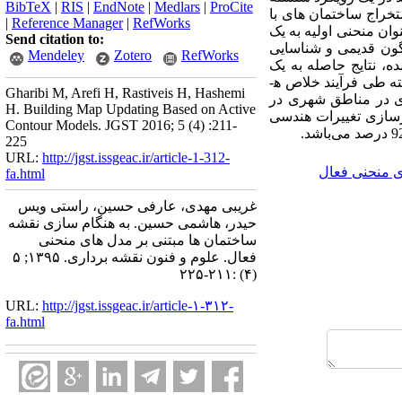
BibTeX
|
RIS
|
EndNote
|
Medlars
|
ProCite
خراج ساختمان­ های با
|
Reference Manager
|
RefWorks
ان منحنی اولیه به یک
Send citation to:
 بخشی از DSM، متناسب با موقعیت پلیگون قدیمی و شناسایی
Mendeley
Zotero
RefWorks
‌شده، نتایج حاصله به یک
ه طی فرآیند خلاص ه­
Gharibi M, Arefi H, Rastiveis H, Hashemi
ادی در مناطق شهری در
H. Building Map Updating Based on Active
رسازی تغییرات هندسی
Contour Models. JGST 2016; 5 (4) :211-
225
URL:
http://jgst.issgeac.ir/article-1-312-
 منحنی فعال
fa.html
غریبی مهدی، عارفی حسین، راستی ویس
حیدر، هاشمی حسین. به هنگام سازی نقشه
ساختمان ها مبتنی بر مدل های منحنی
فعال. علوم و فنون نقشه برداری. ۱۳۹۵; ۵
(۴) :۲۱۱-۲۲۵
URL:
http://jgst.issgeac.ir/article-۱-۳۱۲-
fa.html