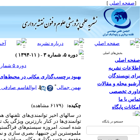
[
صفحه اصلی
]
بخش‌های اصلی
دوره ۵، شماره ۳ - ( ۱۱-۱۳۹۴ )
صفحه اصلی
دوره ۵ شماره ۳ صفحات ۱۱۰-۹۹
اطلاعات نشریه
برای نویسندگان
بهبود برچسب‌گذاری مکانی در محیط‌های 
آرشیو مجله و مقالات
*
بهمن جمالی
،
ابوالقاسم صادقی ن
داوری تخصصی
تماس با ما
چکیده:
(۶۱۷۹ مشاهده)
امکانات پایگاه
در سال­های اخیر توانمندی‌های تلفن­های
توانمندی‌ها در کنار بارزترین ویژگی ی
جستجو در پایگاه
شده است. امروزه سیستم‌های فراگستر م
ملموس­ترین این جنبه­ها، بصری سازی و ن
مفهوم برچسب‌گذاری مکانی می­باشد و به 