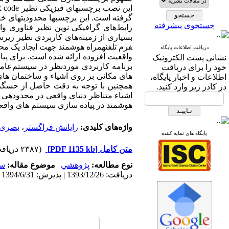
این نصب برچسب­های فیزیکی نظیر
 code
گرفته است. این برچسب­ها محدودیت­های خ
جستجوی پیشرفته
رابط‌های گرافیکی نوین نظیر فناوری وا
بسیاری از زمینه‌های کاربردی نظیر زیرس
فرم تلفن­همراه هوشمند جهت ایجاد یک 
دریافت اطلاعات پایگاه
واقعیت افزوده ارائه شده است. برای پی
نشانی پست الکترونیک
برنامه کاربردی موردنظر در سیستم‌عامل
خود را برای دریافت
های مکانی بر روی اشیاء و ساختمان های
اطلاعات و اخبار پایگاه،
همچنین با توجه به دقت حاصل از حسگ
در کادر زیر وارد کنید.
اشیاء متناظر دنیای واقعی در محدوده­
هوشمند در پیاده سازی سیستم های واقعی
واژه‌های کلیدی:
رایانش فراگستر
،
بصری‌
پایگاه های نمایه کننده
متن کامل
[PDF 1135 kb]
(۲۳۸۷ دریافت)
نوع مطالعه:
پژوهشي
|
موضوع مقاله:
سا
دریافت: 1393/12/26 | پذیرش: 1394/6/31