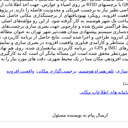
QR
یا برچسب­های
RFID
بر روی اشیاء و عوارض، جهت اخذ اطلاعات از آن
اصی نظیر نیاز به برچسب فیزیکی و محدودیت فاصله را دارند. در پژوه
قعیت افزوده، رویکرد بهبودیافته­ای از برچسب­گذاری مکانی حاصل شد
اخت یک شهر هوشمند به کار گرفته شود. از این رو مؤلفه‌های اصلی سی
محیط فراگستر تشریح شده و چارچوبی جهت بصری سازی برچسب‌­های مک
اده‌سازی سیستم پیشنهادی میدان هفت‌تیر شهر تهران به عنوان مطالع
 اندروید طراحی و اجرا شده است. نتایج حاصل از برنامه کاربردی،
 متنتاظر و کارآمدی فناوری واقعیت افزوده در بصری سازی و نمایش د
رهای
IMU
و
GPS
در برنامه کاربردی پیاده­سازی شده، روی هم نهاد
ی موردنظر محقق شده است. این مساله بیانگر آن است که به کارگیری
ت افزوده­ی مکان مبنا در یک محیط شهری، دقت های مورد نیاز را به خ
سازی
،
تلفن‌همراه هوشمند
،
برچسب‌گذاری مکانی
،
واقعیت افزوده
مانه های اطلاعات مکانی
ارسال پیام به نویسنده مسئول