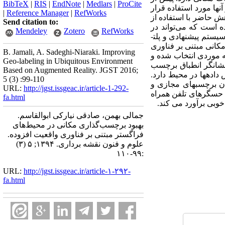
BibTeX
|
RIS
|
EndNote
|
Medlars
|
ProCite
ها مورد استفاده قرار
|
Reference Manager
|
RefWorks
ش حاضر با استفاده از
Send citation to:
ه است که می‌تواند در
Mendeley
Zotero
RefWorks
ستم پیشنهادی و پلت­
انی مبتنی بر فناوری
B. Jamali, A. Sadeghi-Niaraki. Improving
ه موردی انتخاب شده و
Geo-labeling in Ubiquitous Environment
 نشانگر انطباق برچسب
Based on Augmented Reality. JGST 2016;
اده­ها در محیط دارد.
5 (3) :99-110
ن برچسب­های مجازی و
URL:
http://jgst.issgeac.ir/article-1-292-
 حسگرهای تلفن همراه
fa.html
وبی برآورد می کند.
جمالی بهمن، صادقی نیارکی ابوالقاسم.
بهبود برچسب‌گذاری مکانی در محیط‌های
فراگستر مبتنی بر فناوری واقعیت افزوده.
علوم و فنون نقشه برداری. ۱۳۹۴; ۵ (۳)
:۹۹-۱۱۰
URL:
http://jgst.issgeac.ir/article-۱-۲۹۲-
fa.html