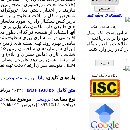
)
SAR
مطالعات مورفولوژی سطح زمین مفید
جستجوی پیشرفته
تشخیص شکل و بافت سطوح زمین شناسی 
بازپراکنش سیگنال راداری مورد مدلسازی 
های طبیعی دارد. تاکنون تلاشهایی برای 
دریافت اطلاعات پایگاه
آنها استفاده از هندسه فراکتالی بطور 
نشانی پست الکترونیک
اقلیدسی در مدلسازی زبری سطوح نشده اس
خود را برای دریافت
پیاده
در بهبود روند تهیه نقشه های زمین
اطلاعات و اخبار پایگاه،
) برای سرسازندهای ساختمان زمین
LOS
در کادر زیر وارد کنید.
شناسی اناران (مابین دهلران و ایلام) 
این مقاله نشان می دهد علیرغم نوسان در
IEM
، متوسط میزان ارتقاء دقت تهیه نقشه های
پایگاه های نمایه کننده
واژه‌های کلیدی:
رادار روزنه مصنوعی
،
زم
متن کامل
[PDF 1930 kb]
(۲۶۴۴ دریافت)
نوع مطالعه:
پژوهشي
|
موضوع مقاله:
فت
دریافت: 1393/10/12 | پذیرش: 1394/2/15