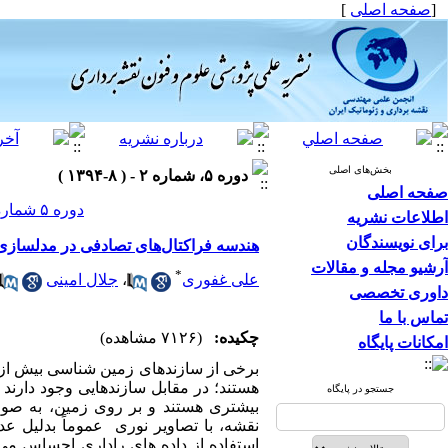
[
صفحه اصلی
]
بخش‌های اصلی
دوره ۵، شماره ۲ - ( ۸-۱۳۹۴ )
صفحه اصلی
دوره ۵ شماره ۲ صفحات ۱۰۸-۹۷
اطلاعات نشریه
برای نویسندگان
هندسه فراکتال‌های تصادفی در مدلسازی
آرشیو مجله و مقالات
*
علی غفوری
،
جلال امینی
داوری تخصصی
تماس با ما
چکیده:
(۷۱۲۶ مشاهده)
امکانات پایگاه
برخی از سازندهای زمین شناسی بیش از 
هستند؛ در مقابل سازندهایی وجود دارند 
جستجو در پایگاه
بیشتری هستند و بر روی زمین، به صو
نقشه، با تصاویر نوری عموماً بدلیل 
استفاده از داده های راداری احساس می