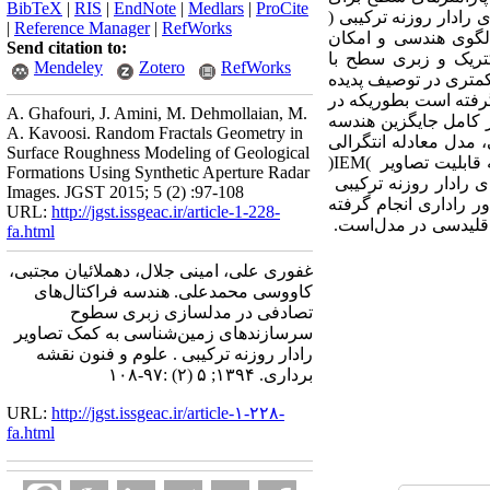
BibTeX
|
RIS
|
EndNote
|
Medlars
|
ProCite
رادار روزنه ترکیبی (
|
Reference Manager
|
RefWorks
ستفاده از قابلیت تفکیک الگوی هندسی و امکان
Send citation to:
تریک و زبری سطح با
Mendeley
Zotero
RefWorks
کمتری در توصیف پدیده
گرفته است بطوریکه در
A. Ghafouri, J. Amini, M. Dehmollaian, M.
ر کامل جایگزین هندسه
A. Kavoosi. Random Fractals Geometry in
 مدل معادله انتگرالی
Surface Roughness Modeling of Geological
ه قابلیت تصاویر
)
IEM
(
Formations Using Synthetic Aperture Radar
ی رادار روزنه ترکیبی
Images. JGST 2015; 5 (2) :97-108
ر راداری انجام گرفته
URL:
http://jgst.issgeac.ir/article-1-228-
اقلیدسی در مدل
است.
fa.html
غفوری علی، امینی جلال، دهملائیان مجتبی،
کاووسی محمدعلی. هندسه فراکتال‌های
تصادفی در مدلسازی زبری سطوح
سرسازندهای زمین‌شناسی به کمک تصاویر
رادار روزنه ترکیبی . علوم و فنون نقشه
برداری. ۱۳۹۴; ۵ (۲) :۹۷-۱۰۸
URL:
http://jgst.issgeac.ir/article-۱-۲۲۸-
fa.html