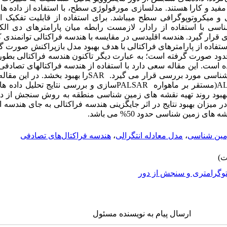
 و کارا هستند. مدلسازی مورفولوژی سطح، با استفاده از داده های 
نیازمند در اختیار داشتن مدل توپوگرافی و میکروتوپوگرافی سطح می‎باشد. برای ا
با استفاده از رادار، لازمست رابطه میان پارامترهای دی الک
قرار گیرد. هندسه اقلیدسی در مقایسه با هندسه فراکتالی توانمندی 
استفاده از پارامترهای فراکتالی با هدف بهبود مدل بازپراکنش صورت 
محدود صورت گرفته است؛ به عبارت دیگر تاکنون هندسه فراکتالی بطو
ت. این مقاله سعی دارد با استفاده از هندسه فراکتالهای تصادفی،
 شناسی مورد بررسی قرار می گیرد.
SAR
را بهبود بخشد. در این مقال
A
(مستقر بر ماهواره
PALSAR
سازی و بررسی نتایج تحلیل داده ها
و بهبود روند تهیه نقشه های زمین شناسی منطقه به روش سنجش از دو
 میزان بهبود نتایج در اثر جایگزینی هندسه فراکتالی به جای هندسه 
 زمین شناسی حدود 50% می باشد.
ین شناسی
،
مدل معادله انتگرالی
،
هندسه فراکتال‌های تصادفی
وگرامتری و سنجش از دور
ارسال پیام به نویسنده مسئول