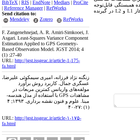
BibTeX
|
RIS
|
EndNote
|
Medlars
|
ProCite
ارائه شده است. نتایج بدست آمده همبستگی قابل‌توجه
|
Reference Manager
|
RefWorks
0.55 بین مشاهدات کد CA و P2 در گیرنده تریمبل 4000 SSi و نیز همبستگی قابل‌توجه 0.64 بین مشاهدات فاز L1 و L2 در گیرنده
Send citation to:
Mendeley
Zotero
RefWorks
F. Zangenehnejad, A. R. Amiri-Simkooei, J.
Asgari. Least-Squares Variance Component
Estimation Applied to GPS Geometry-
Based Observation Model. JGST 2014; 4
(1) :27-40
URL:
http://jgst.issgeac.ir/article-1-175-
fa.html
زنگنه نژاد فرزانه، امیری سیمکوئی علیرضا،
عسگری جمال. کاربرد روش برآورد
مولفه‌های واریانس کمترین مربعات در
مشاهدات GPS با استفاده از مدل هندسه-
مبنا. علوم و فنون نقشه برداری. ۱۳۹۳; ۴
(۱) :۲۷-۴۰
URL:
http://jgst.issgeac.ir/article-۱-۱۷۵-
fa.html