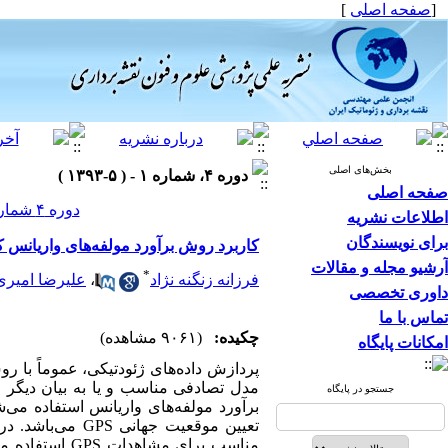
[
صفحه اصلی
]
بخش‌های اصلی
دوره ۴، شماره ۱ - ( ۵-۱۳۹۳ )
صفحه اصلی
دوره ۴ شماره ۱ صفحات ۴۰-۲۷
اطلاعات نشریه
برای نویسندگان
کاربرد روش برآورد مولفه‌های واریانس کمترین مربعات در مش
آرشیو مجله و مقالات
*
فرزانه زنگنه نژاد
،
علیرضا امیر
داوری تخصصی
تماس با ما
چکیده:
(۹۰۶۱ مشاهده)
امکانات پایگاه
پردازش داده‌های ژئودتیکی، عموماً با ر
مدل تصادفی مناسب و یا به بیان دیگر
جستجو در پایگاه
برآورد مولفه‌های واریانس استفاده می‌
تعیین موقعیت ج
مناسب برای م