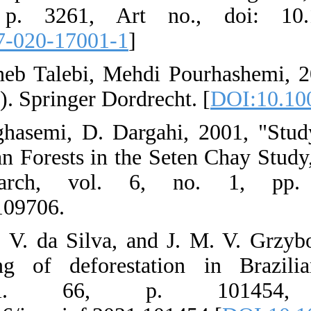
vol. 11, no.
[
DOI:10.1038/
6. T. S. Khosr
(Plant and Vege
7. K. S. T. F.
Structure of Ar
and Poplar 
10.22092/ijfpr.
8. L. Bragagno
automatic moni
Informat