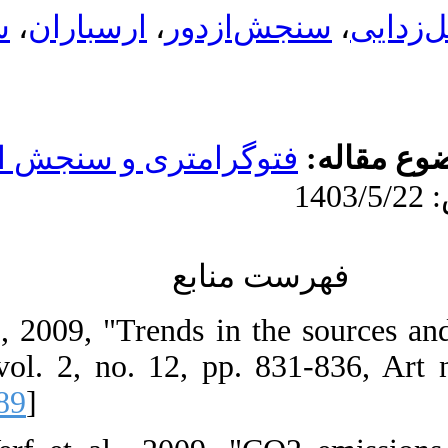
فنون نقشه برداری. ۱۴۰۳; ۱۴ (۱)
عصبی
:۸۵-۱۰۳
URL:
http://jgst.issgeac.ir/article-۱-۱۱۸۹-
fa.html
1. C. Le Quéré 
Nature Geoscie
[
DOI:10.1038/