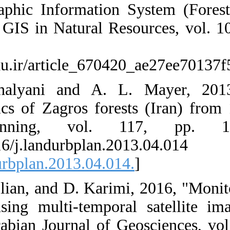
Network and G
Remote Sensing 
[On
https://girs.bu
27. A. Henare
deforestation 
and Urban 
https://doi.org
[
DOI:10.1016/j.
28. N. Karimi, 
Jangal-Abr For
analysis method