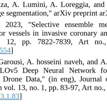
53. L. Nanni, 
ensembles in bi
54. J. Park e
segmentation o
Phys, vol. 50
[
DOI:10.1002/
55. A. ebrahim
"Improving th
Outdoor Pools 
Technology, Rese
[
DOI:10.61186/j