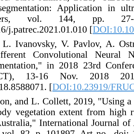
real-time sema
Recognitio
https://doi.org/
22. V. Khryash
"Comparison o
Satellite Imag
Association
10.23919/FRUC
23. N. Flood, F
network to map
across Queensla
and Geoinformat