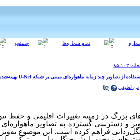
[ English ]
]
Archive
[
برگشت به فهرست نسخه ها
‎ 10.61186/jgst.14.1.85
ستی است. درعین‌حال
فکیک مکانی و زمانی
طقی مانند ذخیره‌گاه
ه بصری، پروفیل‌های