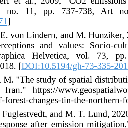
2. G. R. van d
Geoscience, v
[
DOI:10.1038/
3. J. Frick, N. 
light of peopl
Switzerland,"
10.5194/gh-73-
4. A. N. Darvish
northern forest
spatial-distribu
5. B. H. Samset
global tempera