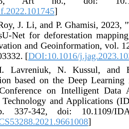
70, p. 1017
[
DOI:10.1016/j
37. A. Jamali, 
attention gated
Applied Earth O
10.1016/j.jag.2
38. L. Shumil
Deforestation 
IEEE Internati
Computing Sys
2021, vol. 1
[
DOI:10.1109/