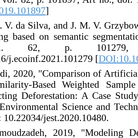
[
DOI:10.1016/j
24. L. Bragagno
cover change m
Informat
https://doi.org
25. A. M. T. Z.
Regression, a
Modeling and P
Golestan Provi
217-227, Art no
26. M. A. H. 