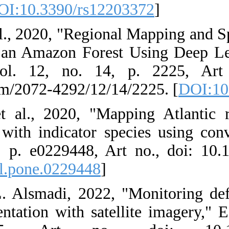
4292/12/20/3372
34. F. H. Wagne
of Canopy Pal
Remote Sensin
https://www.md
35. F. H. Wagn
regeneration h
One, vol. 15, 
[
DOI:10.1371/j
36. A. Alzu'bi
deep semantic s