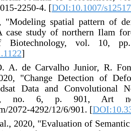
doi: 10.1007/s1
29. S. Arekhi,
logistic regres
African Jour
[
DOI:10.5897/
30. P. P. de B
Trancoso Gome
Amazon Using 
Sensing, vo
https://www.md
31. R. B. Andra