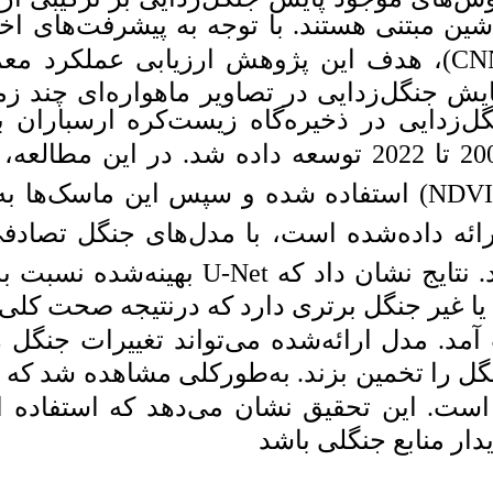
مینۀ پردازش تصاویر
Download citation:
BibTeX
|
RIS
|
EndNote
|
Medlars
بهینه‌شده برای
U-Ne
|
ProCite
|
Reference Manager
|
است
در این راستا،
یک
RefWorks
Send citation to:
 طبقه‌بندی تصاویر
Mendeley
Zotero
تهیه ماسک از شاخص
RefWorks
) بصری اصلاح شدند
garousi A, hosseininaveh A, latifi
H. Monitoring deforestation in
و شبکه
)
Random Fo
Arsbaran Biosphere Reserve using
multi-temporal satellite images
های مرسوم یادگیری
based on the refined U-Net
network. JGST 2024; 14 (1) : 7
URL:
http://jgst.issgeac.ir/article-1-
. ر دقیق نشان دهد و
1189-fa.html
 جنگل‌های ارسباران
گروسی امیررضا، حسینی نوه
علی، لطیفی هومن. پایش
بهینه‌شده می‌تواند
U
جنگل‌زدایی در ذخیره‌گاه
زیست‌کره ارسباران با استفاده از
تصاویر چند زمانه ماهواره‌ای مبتنی
بر شبکه U-Net بهینه‌شده. علوم و