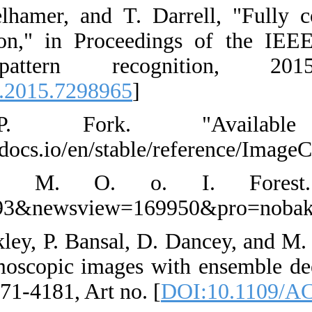
49. J. Long, E
semantic segm
vision an
[
DOI:10.1109/
50. P. 
https://pillow.
51. R. a. W
siteid=1&page
52. M. Goyal, A
segmentation i
Access, vol. 8, 