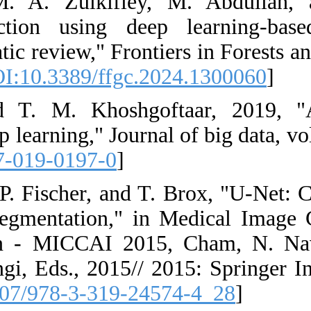
46. I. Md Jel
"Deforestatio
techniques: a sy
1300060, Art no
47. C. Shorte
augmentation for
[
DOI:10.1186/s
48. O. Ronneber
Biomedical Im
Assisted Inte
Wells, and A. F
234-241. [
DOI: