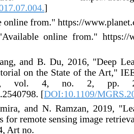
[
DOI:10.1016/j.
12. Planet. "Av
13. F. Monitor
(accessed Sep 2
14. L. Zhang, 
Data: A Technic
Sensing Ma
10.1109/MGRS.
15. A. Alzu'bi
convolutional fe
46, no. 4, pp. 6