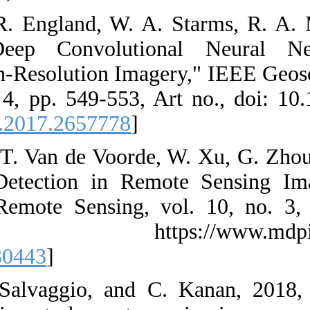
16. G. J. Scot
2017, "Train
Classification
Letters, vol. 
[
DOI:10.1109/
17. F. Chen, R.
Automatic Air
Neural Network
Available
[
DOI:10.3390/
18. R. Kemker