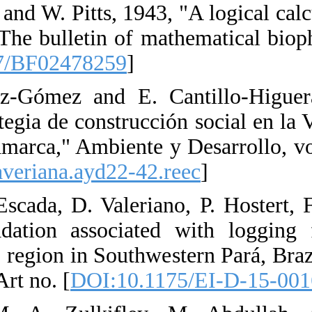
43. W. S. McCul
in nervous acti
Art no. [
DOI:10
44. R. C. Her
ecológica como 
de Guaduas, Cun
no. [
DOI:10.111
45. T. Pinheiro
2016, "Forest 
Amazon: the BR-
20, no. 17, pp. 