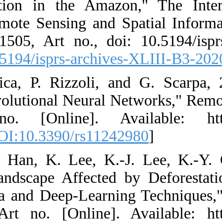
Deforestation
Photogrammetry
B3-2020, pp. 1
1497-2020. [
DO
32. A. Mazza,
Mapping Using 
p. 2980, Art
4292/11/24/2980
33. S.-H. Lee,
"Classificatio
Remote Sensing
no. 20, p. 33