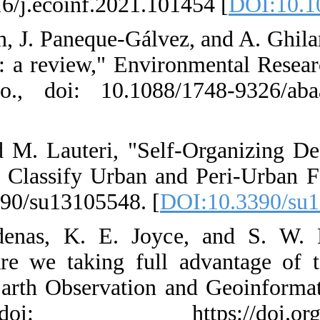
https://doi.org
9. Y. Gao, M. S
of forest degra
p. 103001, Ar
9326/abaad7
]
10. M. M. Awa
Novel Framework
13, no. 10, doi
11. N. Younes
mangrove fores
Journal of Appl
no., doi: