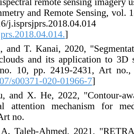
segmentation of
Journal of Phot
https://doi.org/
[
DOI:10.1016/j.
19. J. Morel, 
homogeneous po
Computer, vol.
01966-7. [
DOI:
20. Z. Cheng, 
network with 
Computer, pp. 1
21. A. Ouahab