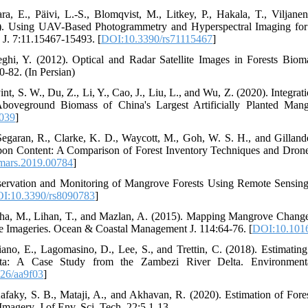
a, E., Päivi, L.-S., Blomqvist, M., Litkey, P., Hakala, T., Viljane
). Using UAV-Based Photogrammetry and Hyperspectral Imaging for
J. 7:11.15467-15493. [
DOI:10.3390/rs71115467
]
eghi, Y. (2012). Optical and Radar Satellite Images in Forests Bio
0-82. (In Persian)
yint, S. W., Du, Z., Li, Y., Cao, J., Liu, L., and Wu, Z. (2020). Inte
Aboveground Biomass of China's Largest Artificially Planted Man
039
]
 Segaran, R., Clarke, K. D., Waycott, M., Goh, W. S. H., and Gillan
on Content: A Comparison of Forest Inventory Techniques and Drone 
mars.2019.00784
]
bservation and Monitoring of Mangrove Forests Using Remote Sensing
I:10.3390/rs8090783
]
pha, M., Lihan, T., and Mazlan, A. (2015). Mapping Mangrove Chang
te Imageries. Ocean & Coastal Management J. 114:64-76. [
DOI:10.1016
iciano, E., Lagomasino, D., Lee, S., and Trettin, C. (2018). Estim
: A Case Study from the Zambezi River Delta. Environmental
26/aa9f03
]
afaky, S. B., Mataji, A., and Akhavan, R. (2020). Estimation of Fo
 Imagery. J of Env. Sci. Tech. 22:5.1-13.