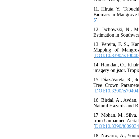
11. Hirata, Y., Tabuc
Biomass in Mangrove Fo
5
]
12. Jachowski, N., M
Estimation in Southwes
13. Pereira, F. S., K
Mapping of Mangrov
[
DOI:10.3390/rs10040
14. Hamdan, O., Khairu
imagery on jstor. Tropi
15. Díaz-Varela, R., d
Tree Crown Parameter
[
DOI:10.3390/rs70404
16. Birdal, A., Avdan
Natural Hazards and Ri
17. Mohan, M., Silva, C
from Unmanned Aerial 
[
DOI:10.3390/f80903
18. Navarro, A., Young