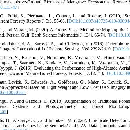
stimate above-Ground Biomass of Mangrove Ecosystems. Remote S
20.111747
]
 C., Puliti, S., Piermattei, L., Connor, J., and Rosette, J. (2019).
rent Forestry Reports J. 5:3. 55-68. [
DOI:10.1007/s40725-019-00094
 H., and Moradi, M. (2020). A Drone-Based Method for Mapping the Co
nd, Persian Gulf. Earth Science Informatics J. 13:4. 65-74. [
DOI:10.10
 Abdollahnejad, A., Surový, P., and Chiteculo, V. (2016). Determin
agery. International J of Remote Sensing. 38:8.2392-2410. [
DOI:10.
arinen, N., Kankare, V., Nurminen, K., Vastaranta, M., Honkavaara, 
npää, T., Saarinen, N., Kankare, V., Nurminen, K., Vastaranta, M., 
yyppä, J. (2016). Evaluating the Performance of High-Altitude Aeria
ee Crowns in Mature Boreal Forests. Forests J. 7:12.143. [
DOI:10.339
aun Levick, S., Edwards, A., Goldbergs, G., Maier, S., Levick, S.,
tion Approaches Based on Light-Weight and Low-Cost UAS Imagery in 
0/rs10020161
]
rigul, N., and Gatziolis, D. (2018). Augmentation of Traditional Fore
ial Systems and Photogrammetry for Forest Monitoring
562
]
bi, H., Atzberger, C., and Immitzer, M. (2020). Fine-Scale Detectio
iparian Landscapes Using Sentinel-2 and UAV Data. Computers and El