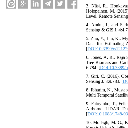
3. Näsi, R., Honkavaar
Holopainen, M. (2015
Level. Remote Sensing 
4. Amini, J., and Sad
Sensing & GIS J. 4:4.7
5. Zhu, Y., Liu, K., M
Data for Estimating 
[
DOI:10.3390/rs12122
6. Jones, A. R., Raja
Tree Biomass and Carb
6:784. [
DOI:10.3389/f
7. Giri, C. (2016). O
Sensing J. 8:9.783. [
DO
8. Ibharim, N., Musta
Multi Temporal Satelli
9. Fatoyinbo, T., Fel
Airborne LiDAR Data
[
DOI:10.1088/1748-93
10. Motlagh, M. G., K
Forests Using Satellite