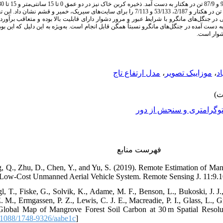
والکلی-بلک اندازه‌­گیری شد که مقدار 98/67، 9/81 و 85 تن در هکتار و 2/187، 53/133 و 7/113 را برای سایت­‌های سی
رختی در جنگل­‌های مانگرو با شرایط عبور و مرور دشوار دارای قابلیت بالا بوده و متعاقب برآو
 دست آمده در جنگل‌های مانگرو نسبتاً همگن قابل انجام است. به‌ویژه به این دلیل که این بوم
 دشوار است
مدل ارتفاع تاج
،
موزاییک تصویر
،
اد
وگرامتری و سنجش از دور
فهرست منابع
ng, Q., Zhu, D., Chen, Y., and Yu, S. (2019). Remote Estimation of 
 Low-Cost Unmanned Aerial Vehicle System. Remote Sensing J. 11:9.1
, T., Fiske, G., Solvik, K., Adame, M. F., Benson, L., Bukoski, J. J.,
 M., Ermgassen, P. Z., Lewis, C. J. E., Macreadie, P. I., Glass, L., Gr
Global Map of Mangrove Forest Soil Carbon at 30 m Spatial Resolut
1088/1748-9326/aabe1c
]