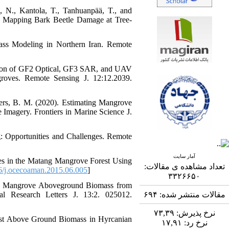
n, N., Kantola, T., Tanhuanpää, T., and
 Mapping Bark Beetle Damage at Tree-
mass Modeling in Northern Iran. Remote
gration of GF2 Optical, GF3 SAR, and UAV
groves. Remote Sensing J. 12:12.2039.
ders, B. M. (2020). Estimating Mangrove
Imagery. Frontiers in Marine Science J.
: Opportunities and Challenges. Remote
آمار سایت
es in the Matang Mangrove Forest Using
تعداد مشاهده ی مقالات:
/j.ocecoaman.2015.06.005
]
۳۳۲۶۶۵۰
ating Mangrove Aboveground Biomass from
 Research Letters J. 13:2. 025012.
۶۹۴
مقالات منتشر شده:
۷۳,۳۹
نرخ پذیرش:
rest Above Ground Biomass in Hyrcanian
۱۷,۹۱
نرخ رد: