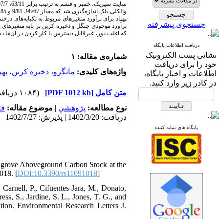
پهپاد برای برآورد متغیرهای مربوط به تک­پایه­‌های د،
جستجوی پیشرفته
برآورد موجودی جنگل و ذخیره کربن بر پایه متغیرهای به
که اغلب دور، غیرقابل دسترس یا کار کردن در آن­‌ها.
دریافت اطلاعات پایگاه
نشانی پست الکترونیک
شماره‌ی مقاله: ۱
خود را برای دریافت
پهپ
،
ذخیره کربن
،
مانگرو
واژه‌های کلیدی:
اطلاعات و اخبار پایگاه،
در کادر زیر وارد کنید.
(۱۰۸۴ دریافت)
[PDF 1012 kb]
متن کامل
فت
موضوع مقاله:
|
پژوهشي
نوع مطالعه:
دریافت: 1402/3/20 | پذیرش: 1402/7/27
پایگاه های نمایه کننده
Mangrove Aboveground Carbon Stock at the
018. [
DOI:10.3390/rs11091018
]
 Carnell, P., Cifuentes-Jara, M., Donato,
ess, S., Jardine, S. L., Jones, T. G., and
ion. Environmental Research Letters J.