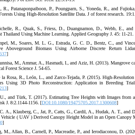
hi, R., Patanaponpaiboon, P., Poungparn, S., Yoneda, R., and Fujiok
rests Using High-Resolution Satellite Data. J of forest research. 19:1
ichelle, R., Quak, S., Friess, D., Duangnamon, D., Webb, E., and
t Thailand Using Machine Learning. Applied Geography J. 45: 11-21. 
ampel, M., Soares, M. L. G., Estrada, G. C. D., Bentz, C., and Vinc
e Aboveground Biomass Using Airborne Discrete Return Lidar
637
]
nnisa, M., Ammar, A., Hasmadi, I., and Aziz, H. (2013). Mangrove carb
cal Forest Science J. 54-65.
e la Rosa, R., León, L., and Zarco-Tejada, P. (2015). High-Resoluti
s Using 3D Photo Reconstruction: Application in Breeding Trial
213
]
, U., and Türk, T. (2017). Estimating Tree Heights with Images from
sk J. 8:2.1144-1156. [
DOI:10.1080/19475705.2017.1300608
]
. A., Klauberg, C., Jat, P., Catts, G., Cardil, A., Hudak, A. T., and 
Vehicle ( UAV ) Derived Canopy Height Model in an Open Canopy Mixe
40
]
, M., Allan, B., Carnell, P., Macreadie, P., and Ierodiaconou, D. (2