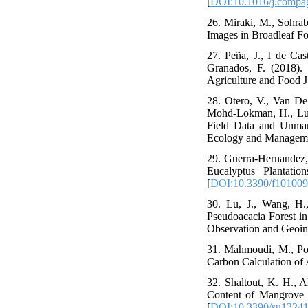
[
DOI:10.1016/j.compa
26. Miraki, M., Sohra
Images in Broadleaf For
27. Peña, J., I de Cas
Granados, F. (2018)
Agriculture and Food J.
28. Otero, V., Van De
Mohd-Lokman, H., Luc
Field Data and Unman
Ecology and Managemen
29. Guerra-Hernandez, 
Eucalyptus Plantat
[
DOI:10.3390/f10100
30. Lu, J., Wang, H.
Pseudoacacia Forest i
Observation and Geoin
31. Mahmoudi, M., Pou
Carbon Calculation of 
32. Shaltout, K. H.,
Content of Mangrove A
[
DOI:10.3390/su1324