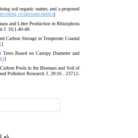
ining soil organic matter, and a proposed
0010694-193401000-00003
]
mass and Litter Production in Rhizophora
 J. 16:1.40-49.
und Carbon Storage in Temperate Coastal
2
]
ve Trees Based on Canopy Diameter and
343
]
f Carbon Pools in the Biomass and Soil of
nd Pollution Research J. 29:16 . 23712-
نام :