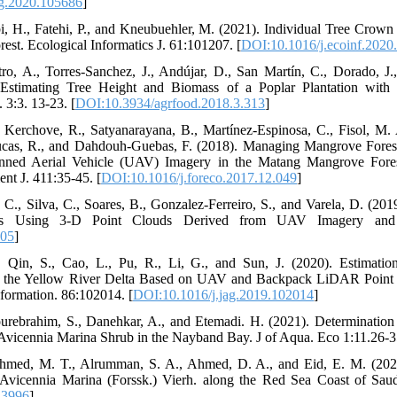
g.2020.105686
]
bi, H., Fatehi, P., and Kneubuehler, M. (2021). Individual Tree Cro
est. Ecological Informatics J. 61:101207. [
DOI:10.1016/j.ecoinf.2020
tro, A., Torres-Sanchez, J., Andújar, D., San Martín, C., Dorado, J
. Estimating Tree Height and Biomass of a Poplar Plantation w
 3:3. 13-23. [
DOI:10.3934/agrfood.2018.3.313
]
 Kerchove, R., Satyanarayana, B., Martínez-Espinosa, C., Fisol, M. 
as, R., and Dahdouh-Guebas, F. (2018). Managing Mangrove Forests
ned Aerial Vehicle (UAV) Imagery in the Matang Mangrove Forest 
t J. 411:35-45. [
DOI:10.1016/j.foreco.2017.12.049
]
C., Silva, C., Soares, B., Gonzalez-Ferreiro, S., and Varela, D. (2
ions Using 3-D Point Clouds Derived from UAV Imagery and
905
]
, Qin, S., Cao, L., Pu, R., Li, G., and Sun, J. (2020). Estimat
n the Yellow River Delta Based on UAV and Backpack LiDAR Point Cl
formation. 86:102014. [
DOI:10.1016/j.jag.2019.102014
]
rebrahim, S., Danehkar, A., and Etemadi. H. (2021). Determination
Avicennia Marina Shrub in the Nayband Bay. J of Aqua. Eco 1:11.26-35
 Ahmed, M. T., Alrumman, S. A., Ahmed, D. A., and Eid, E. M. (20
vicennia Marina (Forssk.) Vierh. along the Red Sea Coast of Saudi 
13996
]