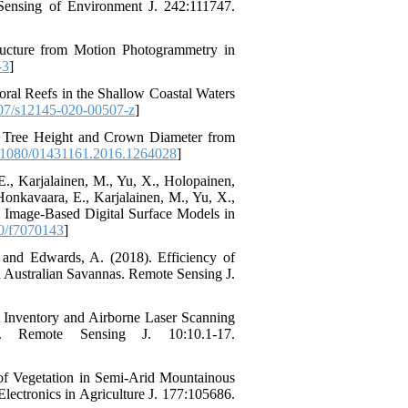
ensing of Environment J. 242:111747.
 Structure from Motion Photogrammetry in
-3
]
ral Reefs in the Shallow Coastal Waters
07/s12145-020-00507-z
]
ing Tree Height and Crown Diameter from
1080/01431161.2016.1264028
]
E., Karjalainen, M., Yu, X., Holopainen,
Honkavaara, E., Karjalainen, M., Yu, X.,
l Image-Based Digital Surface Models in
0/f7070143
]
 and Edwards, A. (2018). Efficiency of
Australian Savannas. Remote Sensing J.
st Inventory and Airborne Laser Scanning
. Remote Sensing J. 10:10.1-17.
n of Vegetation in Semi-Arid Mountainous
ectronics in Agriculture J. 177:105686.