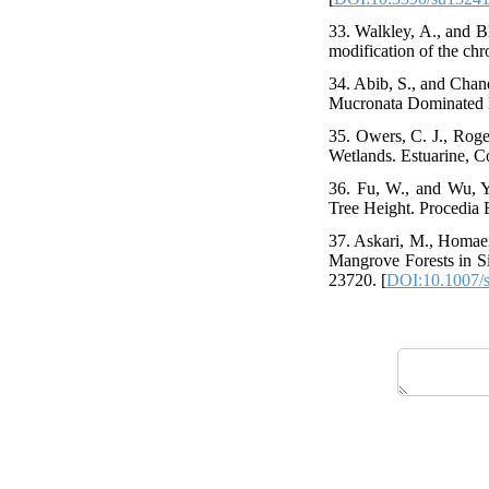
33. Walkley, A., and B
modification of the chro
34. Abib, S., and Chan
Mucronata Dominated M
35. Owers, C. J., Roge
Wetlands. Estuarine, Co
36. Fu, W., and Wu, 
Tree Height. Procedia 
37. Askari, M., Homaei
Mangrove Forests in Si
23720. [
DOI:10.1007/