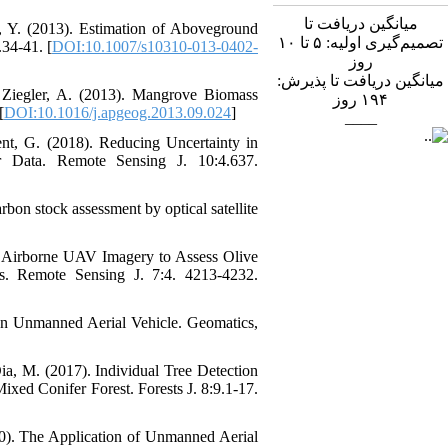
میانگین دریافت تا
a, Y. (2013). Estimation of Aboveground
تصمیم‌گیری اولیه: ۵ تا ۱۰
.34-41. [
DOI:10.1007/s10310-013-0402-
روز
میانگین دریافت تا پذیرش:
 Ziegler, A. (2013). Mangrove Biomass
روز
۱۹۴
[
DOI:10.1016/j.apgeog.2013.09.024
]
____
ent, G. (2018). Reducing Uncertainty in
 Data. Remote Sensing J. 10:4.637.
on stock assessment by optical satellite
on Airborne UAV Imagery to Assess Olive
s. Remote Sensing J. 7:4. 4213-4232.
 an Unmanned Aerial Vehicle. Geomatics,
Dia, M. (2017). Individual Tree Detection
d Conifer Forest. Forests J. 8:9.1-17.
020). The Application of Unmanned Aerial