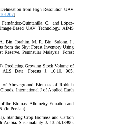
wn Delineation from High-Resolution UAV
.101207
]
., Fernández-Quintanilla, C., and López-
ith Image-Based UAV Technology. AIMS
A. Bin, Ibrahim, M. R. Bin, Sulong, I.,
 from the Sky: Forest Inventory Using
Reserve, Peninsular Malaysia. Forest
019). Predicting Growing Stock Volume of
 ALS Data. Forests J. 10:10. 905.
ion of Aboveground Biomass of Robinia
ouds. International J of Applied Earth
 of the Biomass Allometry Equation and
. (In Persian)
21). Standing Crop Biomass and Carbon
Arabia. Sustainability J. 13:24.13996.