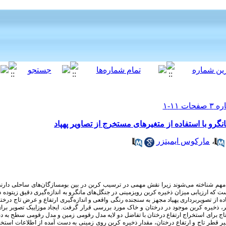
نگرو با استفاده از متغیرهای مستخرج از تصاویر پهپاد
مارکوس ایمیتزر
،
 مهم شناخته می­‌شوند زیرا نقش مهمی در ترسیب کربن در بین بوم­سازگان­‌های ساحلی دارند. 
که ارزیابی میزان ذخیره کربن روی­زمینی در جنگل­‌های مانگرو به اندازه‌­گیری دقیق زیتود
ده از تصویربرداری پهپاد مجهز به سنجنده رنگی واقعی و اندازه‌­گیری ارتفاع و عرض تاج درختان و
خیره کربن موجود در درختان و خاک مورد بررسی قرار گرفت. ایجاد موزاییک تصویر برای
 متغیر قطر تاج و ارتفاع درختان، مقدار ذخیره کربن روی زمینی به دست آمده از اطلاعات استخر