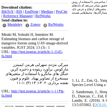
سایت سیریک، خمیر و قشم به ترتیب برابر 63/11، 97/7 و 87/9 تن در هکتار به دست آمد. ذخیره کربن خاک نیز در دو عمق 0 تا 15 سانتی‌متر و 15 تا 30 سانتی‌متر با استفاده از روش
ریک، خمیر و قشم نشان داد. این تحقیق نشان می‌دهد که داده‌های
Download citation:
رد متغیرهای ارتفاع و عرض تاج
BibTeX
|
RIS
|
EndNote
|
Medlars
|
ProCite
­سازگان‌­ها، محیط‌هایی هستند
|
Reference Manager
|
RefWorks
Send citation to:
Mendeley
Zotero
RefWorks
Miraki M, Sohrabi H, Immitzer M.
Estimating biomass and carbon storage of
mangrove forests using UAV-image-derived
variables. JGST 2024; 13 (3) : 1
URL:
http://jgst.issgeac.ir/article-1-1145-
fa.html
میرکی مژده، سهرابی هرمز، ایمیتزر
مارکوس. برآورد زیتوده و ذخیره کربن
جنگل های مانگرو با استفاده از متغیرهای
مستخرج از تصاویر پهپاد. علوم و فنون
1. Li, Z., Zan, Q., Ya
نقشه برداری. ۱۴۰۲; ۱۳ (۳) :۱-۱۱
Species Level Using a
URL:
http://jgst.issgeac.ir/article-۱-۱۱۴۵-
2. Sanderman, J., Hengl
fa.html
D., Duncan, C., Eid, E.
Landis, E. (2018). A 
13:5.055002. [
DOI:10.