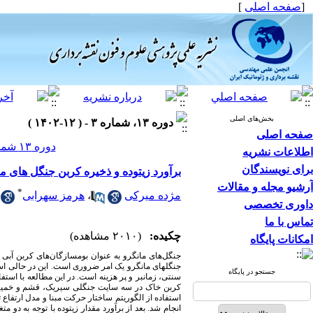
]
صفحه اصلی
[
بخش‌های اصلی
دوره ۱۳، شماره ۳ - ( ۱۲-۱۴۰۲ )
صفحه اصلی
دوره ۱۳ شماره ۳ صفحات ۱۱-۱
اطلاعات نشریه
برای نویسندگان
برآورد زیتوده و ذخیره کربن جنگل های ما
آرشیو مجله و مقالات
*
هرمز سهرابی
،
مژده میرکی
داوری تخصصی
تماس با ما
چکیده:
(۲۰۱۰ مشاهده)
امکانات پایگاه
جنگل­‌های مانگرو به عنوان بوم­سازگان­‌های کربن آبی
جنگل­های مانگرو یک امر ضروری است. این در حالی است 
جستجو در پایگاه
سنتی، زمان­بر و پر هزینه است. در این مطالعه با استفا
کربن خاک در سه سایت جنگلی سیریک، قشم و خمیر، ذ
انجام شد. بعد از برآورد مقدار زیتوده با توجه به دو