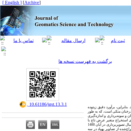
[ English ]
]
Archive
[
برگشت به فهرست نسخه ها
‎ 10.61186/jgst.13.3.1
بنابراین، برآورد دقیق زیتوده
ه درختان متکی است، که به طور
 نمونه‌­برداری و اندازه­‌گیری
 استخراج متغیر عرض تاج با
استفاده از الگوریتم ساختار حرکت مبنا و مدل ارتفاع تاج برای استخراج ارتفاع درختان با تفاضل دو لایه مدل رقومی زمین و مدل رقومی سطح به دنبال تصویربرداری در آبان 1400
اج‌شده از تصاویر پهپاد در سه