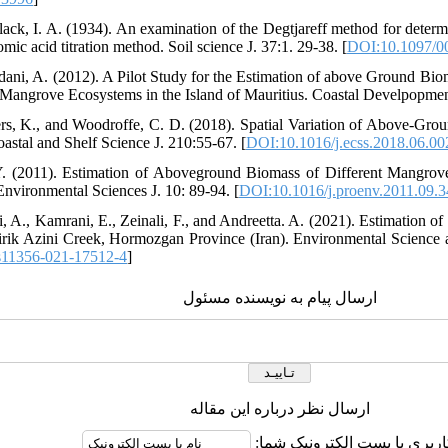
lack, I. A. (1934). An examination of the Degtjareff method for determ
mic acid titration method. Soil science J. 37:1. 29-38. [
DOI:10.1097/0
dani, A. (2012). A Pilot Study for the Estimation of above Ground Bio
angrove Ecosystems in the Island of Mauritius. Coastal Develpopment
rs, K., and Woodroffe, C. D. (2018). Spatial Variation of Above-Gro
astal and Shelf Science J. 210:55-67. [
DOI:10.1016/j.ecss.2018.06.00
Y. (2011). Estimation of Aboveground Biomass of Different Mangro
Environmental Sciences J. 10: 89-94. [
DOI:10.1016/j.proenv.2011.09.
, A., Kamrani, E., Zeinali, F., and Andreetta. A. (2021). Estimation o
rik Azini Creek, Hormozgan Province (Iran). Environmental Science a
s11356-021-17512-4
]
ارسال پیام به نویسنده مسئول
ارسال نظر درباره این مقاله
کاربری یا پست الکترونیک شما