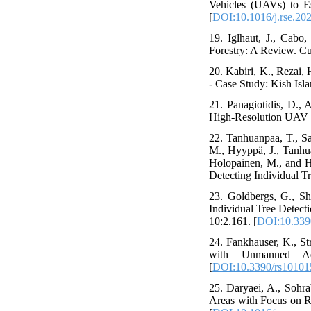
Vehicles (UAVs) to E
[
DOI:10.1016/j.rse.20
19. Iglhaut, J., Cabo,
Forestry: A Review. Cur
20. Kabiri, K., Rezai,
- Case Study: Kish Isla
21. Panagiotidis, D.,
High-Resolution UAV Im
22. Tanhuanpaa, T., Sa
M., Hyyppä, J., Tanhua
Holopainen, M., and H
Detecting Individual Tr
23. Goldbergs, G., Sh
Individual Tree Detec
10:2.161. [
DOI:10.339
24. Fankhauser, K., St
with Unmanned Aer
[
DOI:10.3390/rs10101
25. Daryaei, A., Sohra
Areas with Focus on R