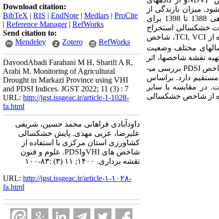
Download citation:
های 1388 ، 1393و 1398 تهیه می­شود. میزان بارندگی از
BibTeX
|
RIS
|
EndNote
|
Medlars
|
ProCite
در بازه­ی 1388 تا 1398 برای
|
Reference Manager
|
RefWorks
دت خشکسالی استخراج
Send citation to:
 از
TCI, VCI
، شاخص
Mendeley
Zotero
RefWorks
ی­توان در سال­های مختلف وضعیت
 نقشه­ شاخص­ها، اثر
DavoodAbadi Farahani M H, Sharifi A R,
شاخص
PDSI
بررسی می­
Arabi M. Monitoring of Agricultural
مستقیم دارد. براساس
Drought in Markazi Province using VHI
ت
.
در مقایسه با سایر
and PDSI Indices. JGST 2022; 11 (3) : 7
اده از شاخص خشکسالی
URL:
http://jgst.issgeac.ir/article-1-1028-
fa.html
داودآبادی فراهانی محمد حسین، شریفی
علیرضا، عربی مهدی. پایش خشکسالی
کشاورزی استان مرکزی با استفاده از
شاخص های VHIوPDSI. علوم و فنون
نقشه برداری. ۱۴۰۰; ۱۱ (۳) :۸۳-۱۰۰
URL:
http://jgst.issgeac.ir/article-۱-۱۰۲۸-
fa.html