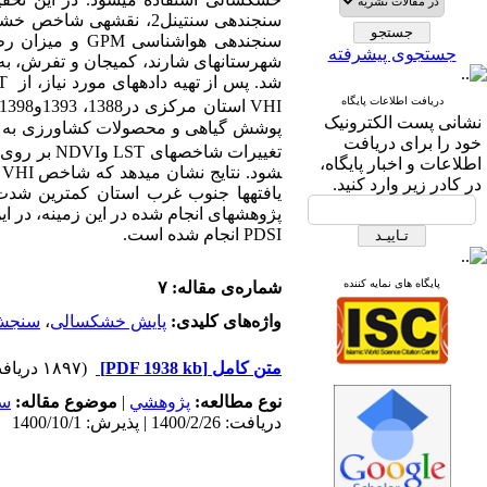
سنجنده­ی سنتینل2، نقشه­ی شاخص خشکسالی
سنجنده­ی هواشناسی
GPM
و میزان رط
جستجوی پیشرفته
شهرستان­های شارند، کمیجان و تفرش، 
شد. پس از تهیه داده­های مورد نیاز، از
T
دریافت اطلاعات پایگاه
VHI
نشانی پست الکترونیک
پوشش گیاهی و محصولات کشاورزی به هم
خود را برای دریافت
تغییرات شاخص­های
LST
و
NDVI
بر روی
اطلاعات و اخبار پایگاه،
شود. نتایج نشان می
دهد که شاخص
VHI
ب
در کادر زیر وارد کنید.
یافته­ها جنوب غرب استان کمترین ش
پژوهش­های انجام شده در این زمینه، د
PDSI
انجام شده است.
پایگاه های نمایه کننده
شماره‌ی مقاله: ۷
واژه‌های کلیدی:
پایش خشکسالی
،
سنجش 
متن کامل
[PDF 1938 kb]
(۱۸۹۷ دریافت)
نوع مطالعه:
پژوهشي
|
موضوع مقاله:
سا
دریافت: 1400/2/26 | پذیرش: 1400/10/1