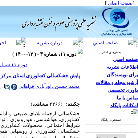
[
صفحه اصلی
]
بخش‌های اصلی
دوره ۱۱، شماره ۳ - ( ۱۲-۱۴۰۰ )
صفحه اصلی
دوره ۱۱ شماره ۳ صفحات ۱۰۰-۸۳
اطلاعات نشریه
برای نویسندگان
پایش خشکسالی کشاورزی استان مرکزی با اس
آرشیو مجله و مقالات
محمد حسین داودآبادی فراهانی
،
ع
داوری تخصصی
تماس با ما
چکیده:
(۲۳۶۶ مشاهده)
امکانات پایگاه
خشکسالی
ازجمله بلایای طبیعی و ادا
کشاورزی، هواشناسی، هیدرولوژی
، تو
جستجو در پایگاه
شرایط اجتماعی، محصولات کشاورزی و 
خشکسالی کشاورزی از
روش
هایی
همچو
خشکسالی استفاده می
شود. در این تحقی