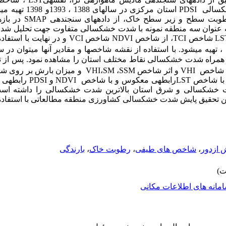
PDSI
استان مرکزی در سال­
وبت سطح و زیر سطح خاک، از داده­های سنجنده­ی
SMAP
به عنوان سه منطقه نمونه با شدت خشکسالی متفاوت جهت تحلیل ش
LS
شاخص
TCI
، از شاخص
NDVI
شاخص
VCI
و در نهایت با استفاده
استان مرکزی در1388، 1393و1398 ، تهیه می­شود. با استفاده از نقشه­ شاخص­ها و مقادیر آنها م
راه شدت خشکسالی نقاط مختلف استان را مشاهده نمود. پس از تهیه
 شاخص
VHI
و اثر شاخص
SSM
،
SM
،
VHI
و میزان بارش بر روی 
ا شاخص
LST
رابطه­ی معکوس و با شاخص
NDVI
و
PDSI
رابطه­ی 
دت خشکسالی و شرق استان بالاترین شدت خشکسالی را داشته اس
ر این تحقیق پایش شدت خشکسالی کشاورزی منطقه مطالعاتی با استف
ازدور
،
شاخص های طیفی
،
رطوبت خاک
،
بارندگی
مانه های اطلاعات مکانی