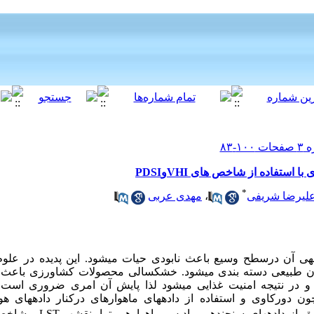
تفاده از شاخص های VHIوPDSI
*
لیرضا شریفی
،
مهدی عربی
مه­ی آن درسطح وسیع باعث نابودی حیات می­شود. این پدیده در علو
ان طبیعی دسته بندی می­شود. خشکسالی محصولات کشاورزی باعث آ
در نتیجه امنیت غذایی می­شود لذا پایش آن امری ضروری است.
ن دورکاوی و استفاده از داده­های ماهواره­ای
درکنار داده­های ه
ق از داده­های سنجنده­ی مادیس ماهواره­ی ترا، نقشه­ی
LST
، شاخ