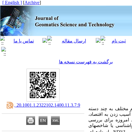
[ English ]
]
Archive
[
برگشت به فهرست نسخه ها
‎ 20.1001.1.2322102.1400.11.3.7.9
م مختلف به چند دسته
سیب زدن به اقتصاد،
 امروزه برای بررسی
واشناسی یا شاخص­های
ص
NDVI
و از داده­های