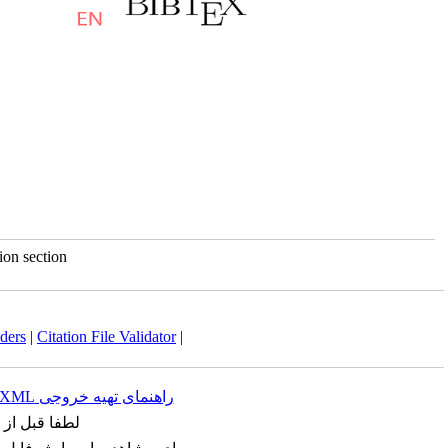
on section
ders
|
Citation File Validator
|
راهنمای تهیه خروجی XML مقالات برای ثبت در نمایه هایی مثل ISC، DOAJ یا Index Cpoernicus
لطفا قبل ا،