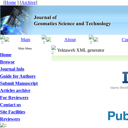
[
Home
] [
Archive
]
Main Menu
Yektaweb XML generator
Home
Browse
Journal Info
Guide for Authors
Submit Manuscript
Articles archive
For Reviewers
Contact us
Site Facilities
Reviewers