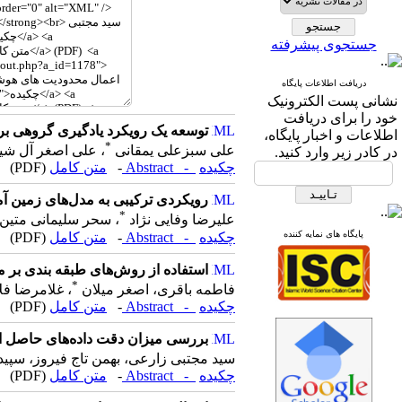
جستجوی پیشرفته
دریافت اطلاعات پایگاه
نشانی پست الکترونیک
خود را برای دریافت
توسعه یک رویکرد یادگیری گروهی برا
اطلاعات و اخبار پایگاه،
*
علی سبزعلی یمقانی
، علی اصغر آل ش
در کادر زیر وارد کنید.
چکیده
- Abstract
-
متن کامل
(PDF)
رویکردی ترکیبی به مدل‌های زمین آ
*
علیرضا وفایی نژاد
، سحر سلیمانی متین، 
پایگاه های نمایه کننده
چکیده
- Abstract
-
متن کامل
(PDF)
استفاده از روش‌های طبقه بندی بر مبنای یادگیری ع
*
فاطمه باقری، اصغر میلان
، غلامرضا فل
چکیده
- Abstract
-
متن کامل
(PDF)
بررسی میزان دقت داده‌های حاصل از 
سید مجتبی زارعی، بهمن تاج فیروز، سپیده
چکیده
- Abstract
-
متن کامل
(PDF)