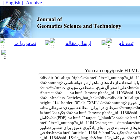
[ English ]
]
Archive
[
You can copy/paste HTML co