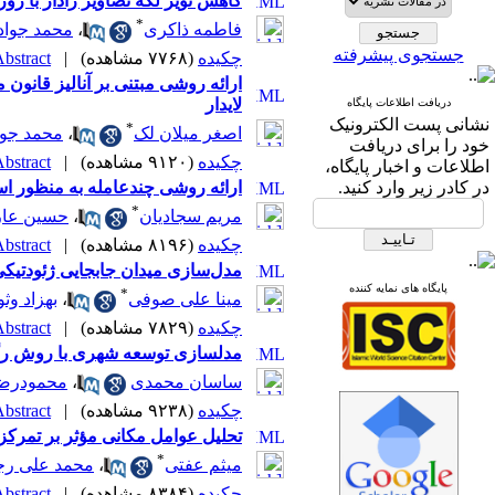
کاهش نویز لکه تصاویر رادار با رو
*
فاطمه ذاکری
،
محمد جواد
جستجوی پیشرفته
چکیده
(۷۷۶۸ مشاهده)
|
bstract |
ارائه روشی مبتنی بر آنالیز قانون 
لایدار
دریافت اطلاعات پایگاه
نشانی پست الکترونیک
*
اصغر میلان لک
،
محمد جوا
خود را برای دریافت
چکیده
(۹۱۲۰ مشاهده)
|
bstract |
اطلاعات و اخبار پایگاه،
در کادر زیر وارد کنید.
ارائه روشی چندعامله به منظور است
*
مریم سجادیان
،
حسین عا
چکیده
(۸۱۹۶ مشاهده)
|
bstract |
مدل‌سازی میدان جابجایی ژئودتیک
پایگاه های نمایه کننده
*
مینا علی صوفی
،
بهزاد وث
چکیده
(۷۸۲۹ مشاهده)
|
bstract |
مدلسازی توسعه شهری با روش رگ
ساسان محمدی
،
محمودرضا 
چکیده
(۹۲۳۸ مشاهده)
|
bstract |
تحلیل عوامل مکانی مؤثر بر تمرکز تصادفات
*
میثم عفتی
،
محمد علی رج
چکیده
(۸۳۸۴ مشاهده)
|
bstract |