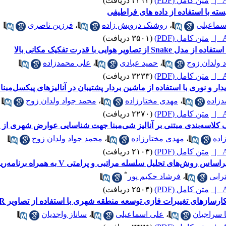
A
متن کامل (PDF)
(۲۲۱۴ دریافت)
ته با استفاده از داده های فراطیفی
سماعیلی
،
روشنک درویش زاده
،
فرزین ناصری
A
متن کامل (PDF)
(۳۵۰۱ دریافت)
هوایی با قدرت تفکیک مکانی بالا
 ولدان زوج
،
حمید عبادی
،
علی محمدزاده
A
متن کامل (PDF)
(۳۲۳۳ دریافت)
دار و نوری با استفاده از ماشین بردار پشتیبان در آنالیزهای پیکسل‌مبنا 
زاده
،
مهدی مختارزاده
،
محمد جواد ولدان زوج
A
متن کامل (PDF)
(۲۲۷۰ دریافت)
لاسه‌بندی مبتنی بر آنالیز شی‌مبنا جهت شناسایی عوارض شهری از داده
اده
،
مهدی مختارزاده
،
محمد جواد ولدان زوج
A
متن کامل (PDF)
(۲۱۰۳ دریافت)
 مراتبی و پرامتی V به همراه برنامه‌ریزی صفر و یک (مطالعه موردی: شهرستان تبریز)
*
رابی
،
فرشاد حکیم پور
A
متن کامل (PDF)
(۲۵۰۴ دریافت)
سازهای تغییرات فازی توسعه منطقه شهری با استفاده از تصاویر ASTER
سراجیان
،
علی اسماعیلی
،
ساناز واجدیان