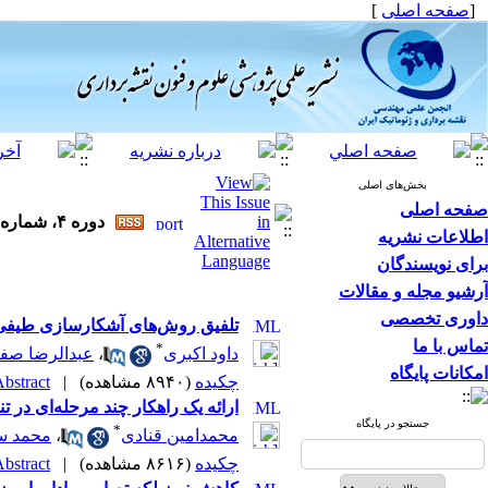
[
صفحه اصلی
]
بخش‌های اصلی
صفحه اصلی
دوره ۴، شماره ۲ - ( ۸-۱۳۹۳ )
اطلاعات نشریه
برای نویسندگان
آرشیو مجله و مقالات
داوری تخصصی
تلفیق روش‌های آشکارسازی طیفی-
تماس با ما
*
داود اکبری
،
عبدالرضا صف
امکانات پایگاه
چکیده
(۸۹۴۰ مشاهده)
|
bstract |
ارائه یک راهکار چند مرحله‌ای در تناظ
جستجو در پایگاه
*
محمدامین قنادی
،
محمد 
چکیده
(۸۶۱۶ مشاهده)
|
bstract |