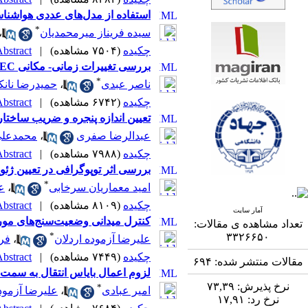
استفاده از مدل‌های عددی هواشنا
*
سیده فریناز میرمحمدیان
،
چکیده
(۷۵۰۴ مشاهده)
|
bstract |
بررسی تغییرات زمانی- مکانی TEC در ایران با استفاده از مشاهدات GPS
*
ناصر عبدی
،
حمیدرضا نانک
چکیده
(۶۷۴۲ مشاهده)
|
bstract |
تعیین اندازه پنجره و ضریب ساخت
عبدالرضا صفری
،
محمدعلی
چکیده
(۷۹۸۸ مشاهده)
|
bstract |
بررسی اثر توپوگرافی در تعیین ژئ
*
امید معماریان سرخابی
،
ع
چکیده
(۸۱۰۹ مشاهده)
|
bstract |
آمار سایت
کنترل میدانی وضعیت‌سنج‌های مور
تعداد مشاهده ی مقالات:
*
۳۳۲۶۶۵۰
علیرضا آزموده اردلان
،
فر
چکیده
(۷۴۴۹ مشاهده)
|
bstract |
مقالات منتشر شده:
۶۹۴
لزوم اعمال بایاس انتقال به سمت
نرخ پذیرش:
۷۳,۳۹
*
امیر عبادی
،
علیرضا آزمود
نرخ رد:
۱۷,۹۱