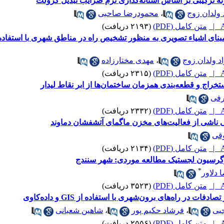
زنه ترکیبی بر اساس آستانه‌گذاری نرم ضرایب تبدیل کرولت
 ولدان زوج
،
محمودرضا صاحبی
A
متن کامل (PDF)
(۲۱۹۳ دریافت)
مبنای اشیاء تصویری به منظور تشخیص راه در مناطق شهری با استفاده از
د ولدان زوج
،
مهدی مختارزاده
A
متن کامل (PDF)
(۲۳۱۵ دریافت)
خراج و قطعه‌بندی همزمان ساختمان‌ها از ابر نقاط لیدار
رفی
A
متن کامل (PDF)
(۲۳۳۲ دریافت)
ی ناشی از فعالیت‌های مخزن ماگمای آتشفشان دماوند
وقی
A
متن کامل (PDF)
(۲۱۳۴ دریافت)
رسیون لجستیک مطالعه موردی: شهر سنندج
*
دلاور
A
متن کامل (PDF)
(۳۵۲۳ دریافت)
 در راه‌های برون‌شهری با استفاده از GIS و داده‌کاوی
بی
،
فرشاد حکیم پور
،
شاهین شعبانی
A
متن کامل (PDF)
(۲۵۵۶ دریافت)