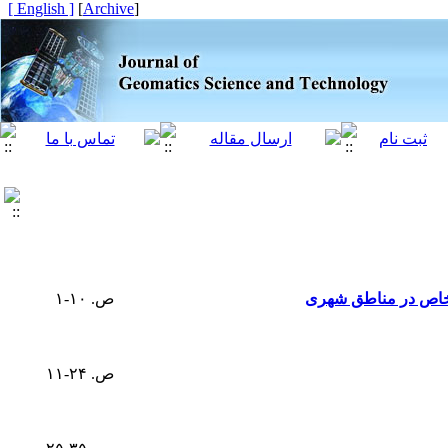
[ English ]
]
Archive
[
 خاص در مناطق شهری
ص. ۱۰-۱
ص. ۲۴-۱۱