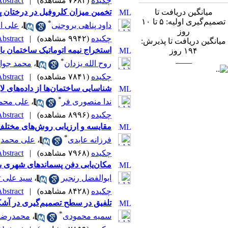
چکیده
(۷۶۸۴ مشاهده)
|
bstract |
میانگین دریافت تا
تخمین میزان کلروفیل در درختان پس
تصمیم‌گیری اولیه: ۵ تا ۱۰
*
داود پناهی بروجنی
،
علی ا
روز
چکیده
(۹۹۴۲ مشاهده)
|
bstract |
میانگین دریافت تا پذیرش:
استخراج نیمه اتوماتیک ساختمان با استفاده از مدل Snake از تصاویر 
۱۹۴
روز
____
*
روح الله یزدان
،
محمد جواد
چکیده
(۷۸۴۱ مشاهده)
|
bstract |
شناسایی ساختمان‌ها از داده‌های لای
*
ندا منصوری فر
،
علی محمد
چکیده
(۸۹۹۶ مشاهده)
|
bstract |
مقایسه و ارزیابی روش‌های مختلف ک
*
فرزانه عابدی
،
علی محمدز
چکیده
(۷۹۶۸ مشاهده)
|
bstract |
مکان‌یابی دفن پسماندهای شهری براساس روش‌های تحلیل سلسله
ابوالفضل رنجبر
،
سید علی ت
چکیده
(۸۴۲۸ مشاهده)
|
bstract |
تلفیق در سطح تصمیم‌گیری در آشکار
*
سمیه محمودی
،
محمدرضا 