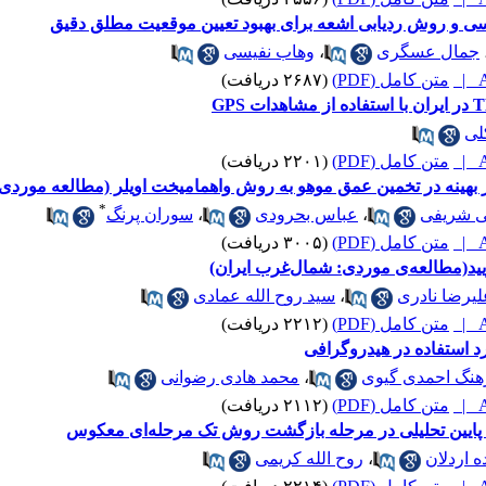
سی و روش ردیابی اشعه برای بهبود تعیین موقعیت مطلق دقیق
جمال عسگری
،
وهاب نفیسی
A
متن کامل (PDF)
(۲۶۸۷ دریافت)
لی
A
متن کامل (PDF)
(۲۲۰۱ دریافت)
ار بهینه در تخمین عمق موهو به روش واهمامیخت اویلر (مطالعه مورد
*
 شریفی
،
عباس بحرودی
،
سوران پرنگ
A
متن کامل (PDF)
(۳۰۰۵ دریافت)
ویید(مطالعه‌ی موردی: شمال‌غرب ایران)
لیرضا نادری
،
سید روح الله عمادی
A
متن کامل (PDF)
(۲۲۱۲ دریافت)
د استفاده در هیدروگرافی
هنگ احمدی گیوی
،
محمد هادی رضوانی
A
متن کامل (PDF)
(۲۱۱۲ دریافت)
 پایین تحلیلی در مرحله بازگشت روش تک مرحله‌ای معکوس
ه اردلان
،
روح الله کریمی